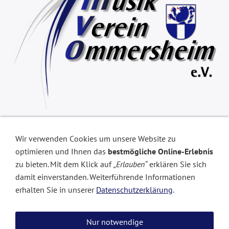
Über Jahrzehnte hatte der Musikverein Ommersheim
lediglich das Ortswappen als Logo bzw. Wappen genutzt.
Wir verwenden Cookies um unsere Website zu
Als im Jahr 2013 wieder die Vorbereitungen für ein
optimieren und Ihnen das
bestmögliche Online-Erlebnis
Musikfest begannen, machten sich ein paar Verantwortliche
zu bieten. Mit dem Klick auf
„Erlauben“
erklären Sie sich
daran ein eigenes Logo zu entwerfen. Das Ergebnis sehen
damit einverstanden. Weiterführende Informationen
Sie hier.
erhalten Sie in unserer
Datenschutzerklärung
.
Die blaue Farbe ist von Beginn an Bestandteil der Uniform,
an Festtagen werden sog. Tschakos mit einem weiß-blauen
Nur notwendige
Federschmuck getragen. Beides ist in die Ausgestaltung mit